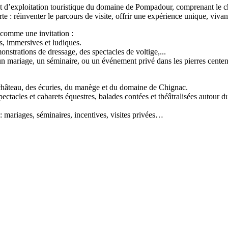
rat d’exploitation touristique du domaine de Pompadour, comprenant le 
 : réinventer le parcours de visite, offrir une expérience unique, vivant
 comme une invitation :
s, immersives et ludiques.
nstrations de dressage, des spectacles de voltige,...
r un mariage, un séminaire, ou un événement privé dans les pierres cent
 du château, des écuries, du manège et du domaine de Chignac.
ctacles et cabarets équestres, balades contées et théâtralisées autour d
: mariages, séminaires, incentives, visites privées…